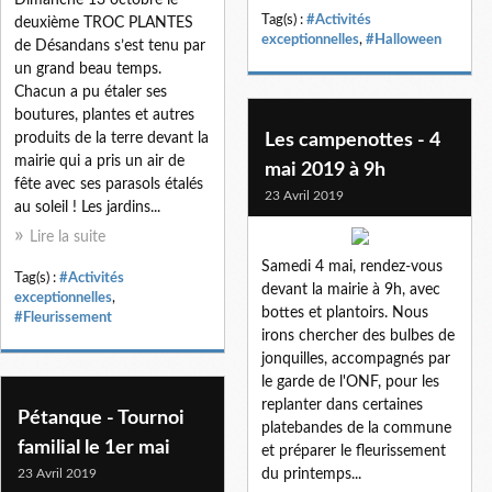
Tag(s) :
#Activités
deuxième TROC PLANTES
exceptionnelles
,
#Halloween
de Désandans s’est tenu par
un grand beau temps.
Chacun a pu étaler ses
boutures, plantes et autres
produits de la terre devant la
Les campenottes - 4
mairie qui a pris un air de
mai 2019 à 9h
fête avec ses parasols étalés
23 Avril 2019
au soleil ! Les jardins...
Lire la suite
Samedi 4 mai, rendez-vous
Tag(s) :
#Activités
devant la mairie à 9h, avec
exceptionnelles
,
bottes et plantoirs. Nous
#Fleurissement
irons chercher des bulbes de
jonquilles, accompagnés par
le garde de l'ONF, pour les
replanter dans certaines
Pétanque - Tournoi
platebandes de la commune
familial le 1er mai
et préparer le fleurissement
23 Avril 2019
du printemps...