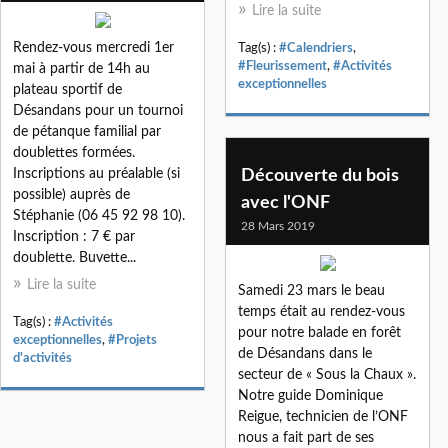
Lire la suite
Rendez-vous mercredi 1er
Tag(s) :
#Calendriers
,
#Fleurissement
,
#Activités
mai à partir de 14h au
exceptionnelles
plateau sportif de
Désandans pour un tournoi
de pétanque familial par
doublettes formées.
Inscriptions au préalable (si
Découverte du bois
possible) auprès de
avec l'ONF
Stéphanie (06 45 92 98 10).
28 Mars 2019
Inscription : 7 € par
doublette. Buvette...
Lire la suite
Samedi 23 mars le beau
temps était au rendez-vous
Tag(s) :
#Activités
pour notre balade en forêt
exceptionnelles
,
#Projets
de Désandans dans le
d'activités
secteur de « Sous la Chaux ».
Notre guide Dominique
Reigue, technicien de l’ONF
nous a fait part de ses