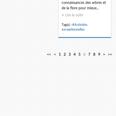
connaissances des arbres et
de la flore pour mieux...
Lire la suite
Tag(s) :
#Activités
exceptionnelles
<<
<
1
2
3
4
5
6
7
8
9
>
>>