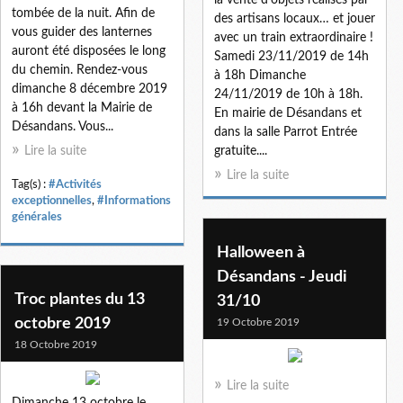
tombée de la nuit. Afin de
des artisans locaux… et jouer
vous guider des lanternes
avec un train extraordinaire !
auront été disposées le long
Samedi 23/11/2019 de 14h
du chemin. Rendez-vous
à 18h Dimanche
dimanche 8 décembre 2019
24/11/2019 de 10h à 18h.
à 16h devant la Mairie de
En mairie de Désandans et
Désandans. Vous...
dans la salle Parrot Entrée
Lire la suite
gratuite....
Lire la suite
Tag(s) :
#Activités
exceptionnelles
,
#Informations
générales
Halloween à
Désandans - Jeudi
Troc plantes du 13
31/10
octobre 2019
19 Octobre 2019
18 Octobre 2019
Lire la suite
Dimanche 13 octobre le