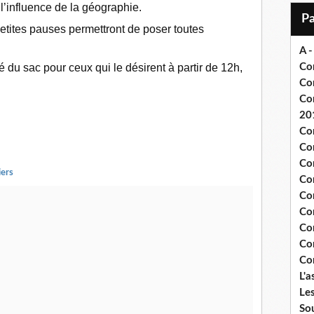
 l’influence de la géographie.
i
l
 petites pauses permettront de poser toutes
A -
é du sac pour ceux qui le désirent à partir de 12h,
Com
Co
Co
20
Com
Co
Com
iers
Com
Co
Co
Co
Co
Co
L'a
Les
Sou