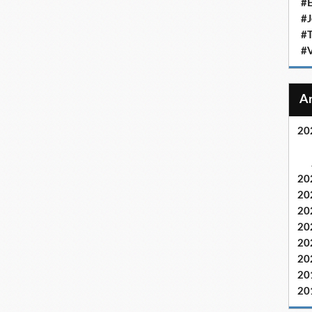
#E
#J
#T
#V
20
20
20
20
20
20
20
20
20