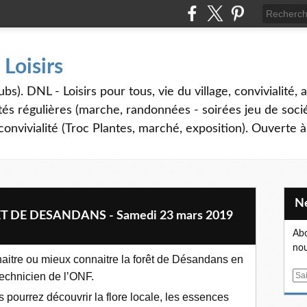
Loisirs
. DNL - Loisirs pour tous, vie du village, convivialité, a
vités régulières (marche, randonnées - soirées jeu de soci
nvivialité (Troc Plantes, marché, exposition). Ouverte à
 DE DESANDANS - Samedi 23 mars 2019
Abo
nou
naitre ou mieux connaitre la forêt de Désandans en
chnicien de l’ONF.
E
m
 pourrez découvrir la flore locale, les essences
a