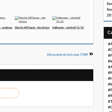
Sou
Sou
20
 - quelques
Marché ARTisanat - des photos
Halloween - vendredi 31/10
#A
#C
Découverte du bois avec l'ONF
#F
#I
#A
#M
#
#I
#P
#R
#T
#C