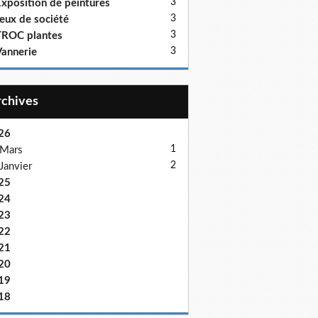
3
xposition de peintures
3
eux de société
3
ROC plantes
3
annerie
Archives
26
1
Mars
2
Janvier
25
24
23
22
21
20
19
18