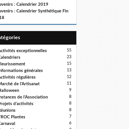
venirs : Calendrier 2019
venirs : Calendrier Synthétique Fin
18
Catégories
55
ctivités exceptionnelles
23
alendriers
15
leurissement
13
nformations générales
12
ctivités régulières
11
arché de l'Artisanat
9
Halloween
8
nstances de l'Association
8
rojets d'activités
8
éunions
7
ROC Plantes
6
arnaval